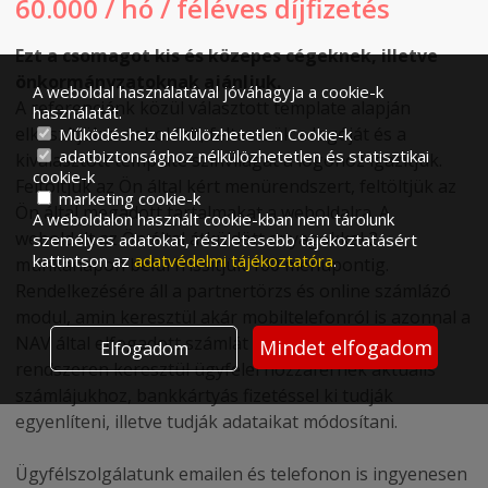
60.000 / hó / féléves díjfizetés
Ezt a csomagot kis és közepes cégeknek, illetve
önkormányzatoknak ajánljuk.
A weboldal használatával jóváhagyja a cookie-k
A referenciánk közül választott template alapján
használatát.
elkészítjük a weboldalt, feltesszük a logóját és a
Működéshez nélkülözhetetlen Cookie-k
adatbiztonsághoz nélkülözhetetlen és statisztikai
kiválasztott template színvilágát a logóhoz igazítjuk.
cookie-k
Feltöltjük az Ön által kért menürendszert, feltöltjük az
marketing cookie-k
Ön által megadott tartalmakat a weboldalra. A
A weboldalon használt cookie-kban nem tárolunk
weboldalt az Ön által átküldött anyagokkal 2
személyes adatokat, részletesebb tájékoztatásért
kattintson az
adatvédelmi tájékoztatóra
.
munkanapon belül frissítjük 100 menüpontig.
Rendelkezésére áll a partnertörzs és online számlázó
modul, amin keresztül akár mobiltelefonról is azonnal a
NAV által elfogadott számlát állíthat ki. Ügyfélkapu
Mindet elfogadom
Elfogadom
rendszeren keresztül ügyfelei hozzáférnek aktuális
számlájukhoz, bankkártyás fizetéssel ki tudják
egyenlíteni, illetve tudják adataikat módosítani.
Ügyfélszolgálatunk emailen és telefonon is ingyenesen