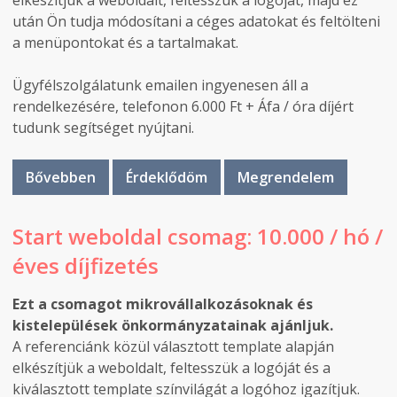
elkészítjük a weboldalt, feltesszük a logóját, majd ez
után Ön tudja módosítani a céges adatokat és feltölteni
a menüpontokat és a tartalmakat.
Ügyfélszolgálatunk emailen ingyenesen áll a
rendelkezésére, telefonon 6.000 Ft + Áfa / óra díjért
tudunk segítséget nyújtani.
Bővebben
Érdeklődöm
Megrendelem
Start weboldal csomag: 10.000 / hó /
éves díjfizetés
Ezt a csomagot mikrovállalkozásoknak és
kistelepülések önkormányzatainak ajánljuk.
A referenciánk közül választott template alapján
elkészítjük a weboldalt, feltesszük a logóját és a
kiválasztott template színvilágát a logóhoz igazítjuk.