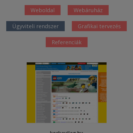
Weboldal
Webáruház
Ügyviteli rendszer
Grafikai tervezés
Referenciák
kockavilag.hu