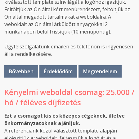
kiválasztott template színvilágát a logóhoz igazítjuk.
Feltöltjük az Ön által kért menürendszert, feltöltjük az
Ön által megadott tartalmakat a weboldalra. A
weboldalt az Ön által átküldött anyagokkal 2
munkanapon belül frissítjük (10 menüpontig).
Ügyfélszolgálatunk emailen és telefonon is ingyenesen
áll a rendelkezésére.
Bővebben
Érdeklődöm
Megrendelem
Kényelmi weboldal csomag: 25.000 /
hó / féléves díjfizetés
Ezt a csomagot kis és közepes cégeknek, illetve
önkormányzatoknak ajánljuk.
A referenciánk közül választott template alapján
elkészítjük a weboldalt, feltesszük a logóját és a