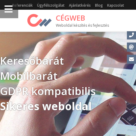
Referenciák
Ügyfélszolgálat
Ajánlatkérés
Blog
Kapcsolat
CÉGWEB
Weboldal készítés és fejlesztés
Keresőbarát
Mobilbarát
GDPR kompatibilis
Sikeres weboldal