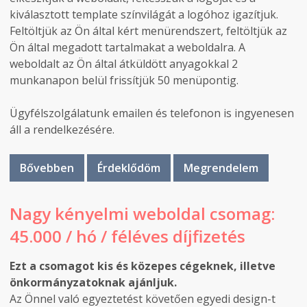
kiválasztott template színvilágát a logóhoz igazítjuk.
Feltöltjük az Ön által kért menürendszert, feltöltjük az
Ön által megadott tartalmakat a weboldalra. A
weboldalt az Ön által átküldött anyagokkal 2
munkanapon belül frissítjük 50 menüpontig.
Ügyfélszolgálatunk emailen és telefonon is ingyenesen
áll a rendelkezésére.
Bővebben
Érdeklődöm
Megrendelem
Nagy kényelmi weboldal csomag:
45.000 / hó / féléves díjfizetés
Ezt a csomagot kis és közepes cégeknek, illetve
önkormányzatoknak ajánljuk.
Az Önnel való egyeztetést követően egyedi design-t