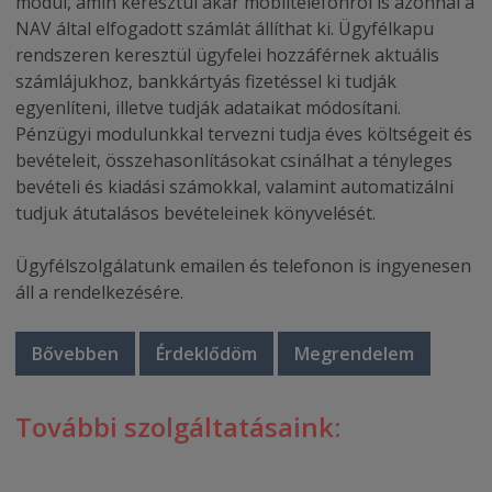
modul, amin keresztül akár mobiltelefonról is azonnal a
NAV által elfogadott számlát állíthat ki. Ügyfélkapu
rendszeren keresztül ügyfelei hozzáférnek aktuális
számlájukhoz, bankkártyás fizetéssel ki tudják
egyenlíteni, illetve tudják adataikat módosítani.
Pénzügyi modulunkkal tervezni tudja éves költségeit és
bevételeit, összehasonlításokat csinálhat a tényleges
bevételi és kiadási számokkal, valamint automatizálni
tudjuk átutalásos bevételeinek könyvelését.
Ügyfélszolgálatunk emailen és telefonon is ingyenesen
áll a rendelkezésére.
Bővebben
Érdeklődöm
Megrendelem
További szolgáltatásaink: