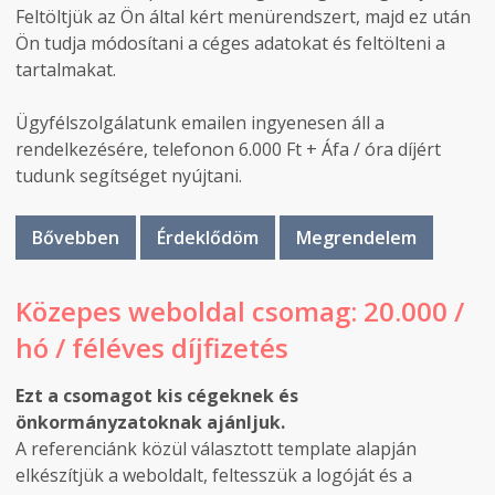
Feltöltjük az Ön által kért menürendszert, majd ez után
Ön tudja módosítani a céges adatokat és feltölteni a
tartalmakat.
Ügyfélszolgálatunk emailen ingyenesen áll a
rendelkezésére, telefonon 6.000 Ft + Áfa / óra díjért
tudunk segítséget nyújtani.
Bővebben
Érdeklődöm
Megrendelem
Közepes weboldal csomag: 20.000 /
hó / féléves díjfizetés
Ezt a csomagot kis cégeknek és
önkormányzatoknak ajánljuk.
A referenciánk közül választott template alapján
elkészítjük a weboldalt, feltesszük a logóját és a