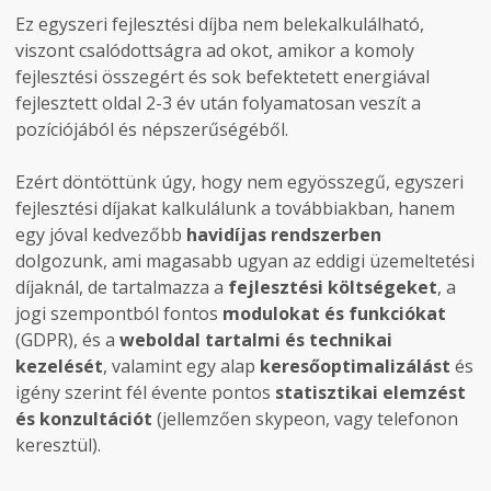
Ez egyszeri fejlesztési díjba nem belekalkulálható,
viszont csalódottságra ad okot, amikor a komoly
fejlesztési összegért és sok befektetett energiával
fejlesztett oldal 2-3 év után folyamatosan veszít a
pozíciójából és népszerűségéből.
Ezért döntöttünk úgy, hogy nem egyösszegű, egyszeri
fejlesztési díjakat kalkulálunk a továbbiakban, hanem
egy jóval kedvezőbb
havidíjas rendszerben
dolgozunk, ami magasabb ugyan az eddigi üzemeltetési
díjaknál, de tartalmazza a
fejlesztési költségeket
, a
jogi szempontból fontos
modulokat
és funkciókat
(GDPR), és a
weboldal tartalmi és technikai
kezelését
, valamint egy alap
keresőoptimalizálást
és
igény szerint fél évente pontos
statisztikai elemzést
és konzultációt
(jellemzően skypeon, vagy telefonon
keresztül).