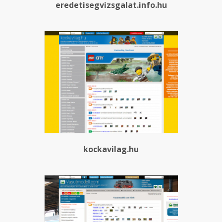
eredetisegvizsgalat.info.hu
kockavilag.hu