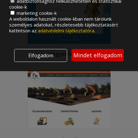
adatbiztonsághoz nélkülözhetetlen és statisztikai
cookie-k
marketing cookie-k
A weboldalon használt cookie-kban nem tárolunk
személyes adatokat, részletesebb tájékoztatásért
kattintson az
adatvédelmi tájékoztatóra
.
angyalforras.hu
Mindet elfogadom
Elfogadom