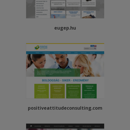
eugep.hu
positiveattitudeconsulting.com