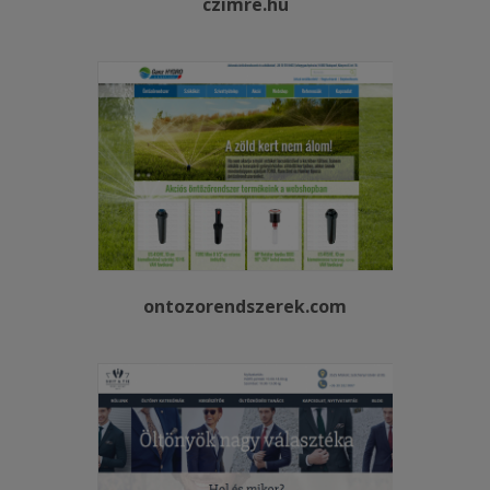
czimre.hu
ontozorendszerek.com