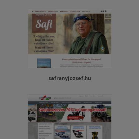
safranyjozsef.hu