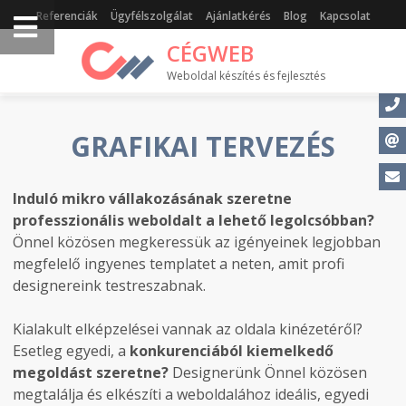
Referenciák
Ügyfélszolgálat
Ajánlatkérés
Blog
Kapcsolat
CÉGWEB
Weboldal készítés és fejlesztés
GRAFIKAI TERVEZÉS
Induló mikro vállakozásának szeretne
professzionális weboldalt a lehető legolcsóbban?
Önnel közösen megkeressük az igényeinek legjobban
megfelelő ingyenes templatet a neten, amit profi
designereink testreszabnak.
Kialakult elképzelései vannak az oldala kinézetéről?
Esetleg egyedi, a
konkurenciából kiemelkedő
megoldást szeretne?
Designerünk Önnel közösen
megtalálja és elkészíti a weboldalához ideális, egyedi