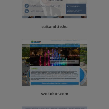
suitandtie.hu
szokokut.com