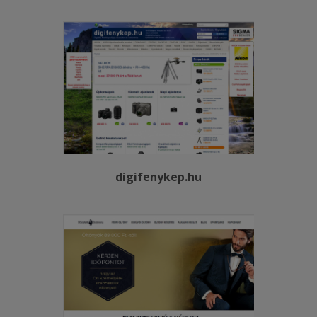
digifenykep.hu